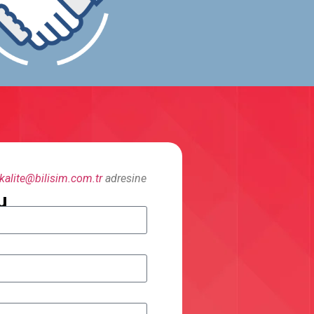
kalite@bilisim.com.tr
adresine
u