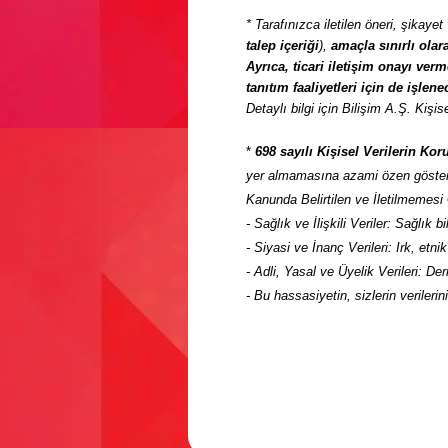
* Tarafınızca iletilen öneri, şikaye
talep içeriği
),
amaçla sınırlı olar
Ayrıca, ticari iletişim onayı ver
tanıtım faaliyetleri için de işlenec
Detaylı bilgi için Bilişim A.Ş. Kişi
*
698 sayılı Kişisel Verilerin Ko
yer almamasına azami özen gösterm
Kanunda Belirtilen ve İletilmemesi G
- Sağlık ve İlişkili Veriler: Sağlık b
- Siyasi ve İnanç Verileri: Irk, etn
- Adli, Yasal ve Üyelik Verileri: De
- Bu hassasiyetin, sizlerin verileri