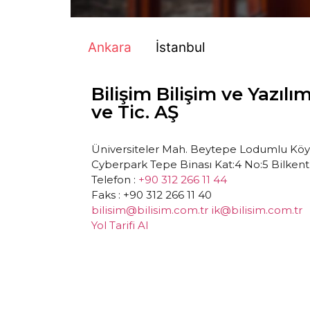
Ankara
İstanbul
Bilişim Bilişim ve Yazılı
ve Tic. AŞ
Üniversiteler Mah. Beytepe Lodumlu Köy 
Cyberpark Tepe Binası Kat:4 No:5 Bilk
Telefon :
+90 312 266 11 44
Faks : +90 312 266 11 40
bilisim@bilisim.com.tr
ik@bilisim.com.tr
Yol Tarifi Al