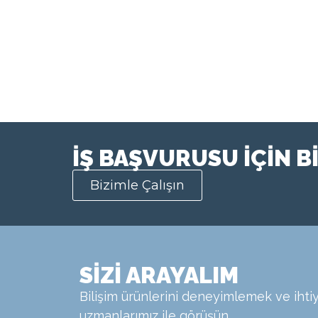
İŞ BAŞVURUSU İÇİN B
Bizimle Çalışın
SİZİ ARAYALIM
Bilişim ürünlerini deneyimlemek ve ihtiy
uzmanlarımız ile görüşün.