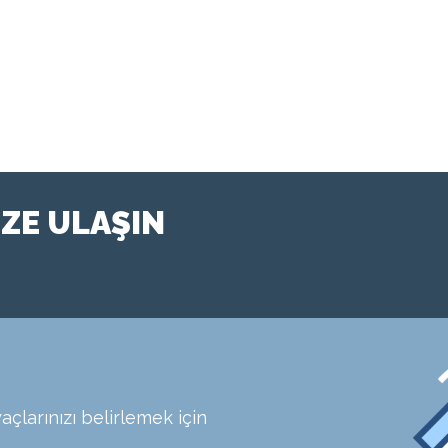
İZE ULAŞIN
açlarınızı belirlemek için