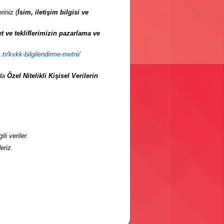
riniz (
İsim, iletişim bilgisi ve
et ve tekliflerimizin pazarlama ve
.tr/kvkk-bilgilendirme-metni/
mda
Özel Nitelikli Kişisel Verilerin
li veriler.
eriz.