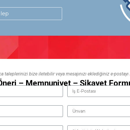
alep
ca taleplerinizi bize iletebilir veya mesajınızı eklediğiniz e-postayı
Öneri – Memnuniyet – Şikayet Form