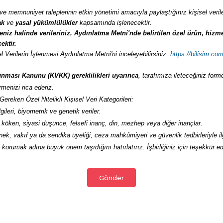
t ve memnuniyet taleplerinin etkin yönetimi amacıyla paylaştığınız kişisel verile
ak
ve
yasal yükümlülükler
kapsamında işlenecektir.
meniz halinde verileriniz, Aydınlatma Metni'nde belirtilen özel ürün, hizm
ektir.
sel Verilerin İşlenmesi Aydınlatma Metni'ni inceleyebilirsiniz:
https://bilisim.com
runması Kanunu (KVKK) gereklilikleri uyarınca
, tarafımıza ileteceğiniz for
enizi rica ederiz.
ereken Özel Nitelikli Kişisel Veri Kategorileri:
ilgileri, biyometrik ve genetik veriler.
ik köken, siyasi düşünce, felsefi inanç, din, mezhep veya diğer inançlar.
rnek, vakıf ya da sendika üyeliği, ceza mahkûmiyeti ve güvenlik tedbirleriyle ilgi
ni korumak adına büyük önem taşıdığını hatırlatırız. İşbirliğiniz için teşekkür ed
Gönder