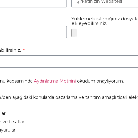
Yüklemek istediğiniz dosyal
ekleyebilirsiniz.
ilirsiniz.
nunu kapsamında
Aydınlatma Metnini
okudum onaylıyorum.
Ş.'den aşağıdaki konularda pazarlama ve tanıtım amaçlı ticari elekt
arı.
ve fırsatlar.
uyurular.