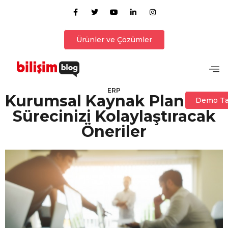
Ürünler ve Çözümler
ERP
Kurumsal Kaynak Planlama
Demo Ta
Sürecinizi Kolaylaştıracak
Öneriler