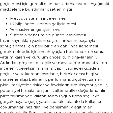
geçirilmesi için gerekli olan bazı adımlar vardır. Aşağıdaki
maddelerde bu adımlar özetlenmiştir.
Mevcut sistemin incelenmesi
İK bilgi önceliklerinin geliştirilmesi
Yeni sistemin geliştirilmesi
Sistemin denetimi ve güncelleştirilmesi
İnsan kaynakları yazılımı seçim sürecinin başarıyla
sonuçlanması için belli bir plan dahilinde ilerlemesi
gerekmektedir. İşletme ihtiyaçları belirlendikten sonra
yatırım kararı ve kurulum öncesi tüm onaylar alınır.
Ardından proje ekibi seçilir ve mevcut durumdaki sistem
incelenir, gereksinim analizi yapılır, süreçler gözden
geçirilir ve tekrardan tasarlanır, birimler arası bilgi ve
malzeme akışı belirlenir, performans ölçütleri, zaman
planı, maliyetler, riskler ve faydaların simülasyonu yapılır,
potansiyel firmalar araştırılır, alternatifler değerlendirilir,
pilot çalışma yapıldıktan sonra uygun firma seçilir ve
gerçek hayata geçiş yapılır, paralel olarak da kullanıcı
dokümanları hazırlanır ve danışmanlık eğitimleri
gerçekleştirilir. Son aşamada proje sonuçlandırılır ve başarı