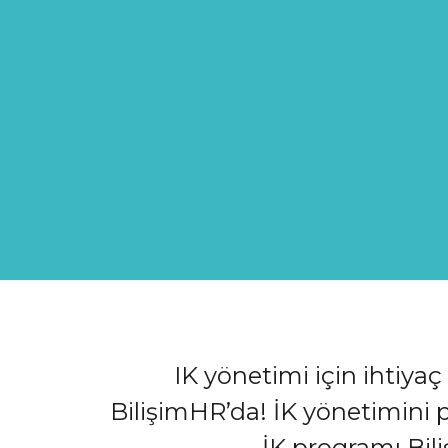
IK yönetimi için ihtiya
BilişimHR’da! İK yönetimini p
İK programı Bili