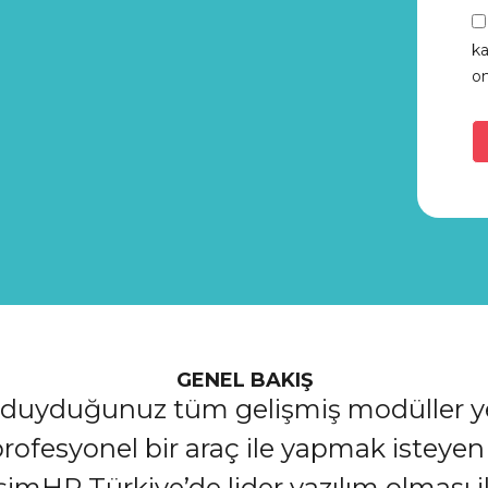
k
on
GENEL BAKIŞ
ç duyduğunuz tüm gelişmiş modüller yen
rofesyonel bir araç ile yapmak isteyen i
şimHR Türkiye’de lider yazılım olması ile