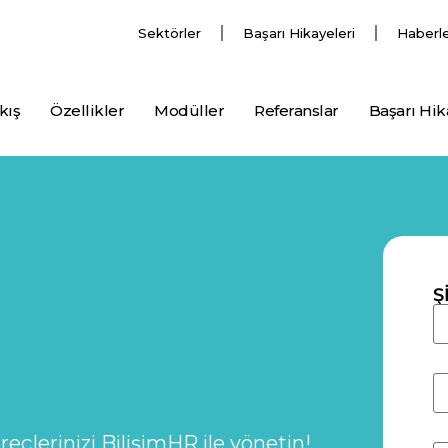
Sektörler
Başarı Hikayeleri
Haberl
kış
Özellikler
Modüller
Referanslar
Başarı Hik
Ş
eçlerinizi BilişimHR ile yönetin!