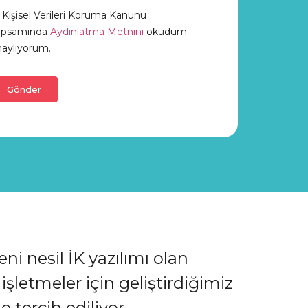
Kişisel Verileri Koruma Kanunu
apsamında
Aydınlatma Metnini
okudum
aylıyorum.
Gönder
i nesil İK yazılımı olan
şletmeler için geliştirdiğimiz
 tercih ediliyor.