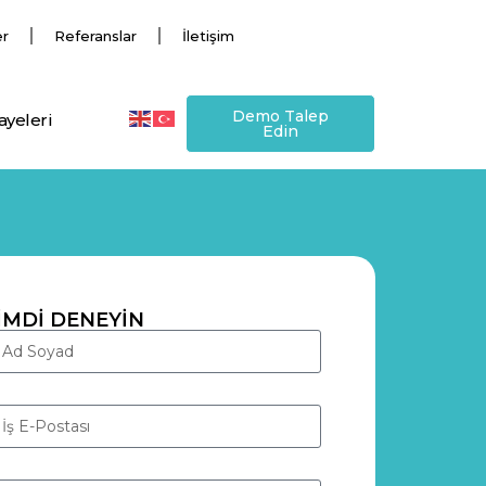
er
Referanslar
İletişim
Demo Talep
ayeleri
Edin
İMDİ DENEYİN