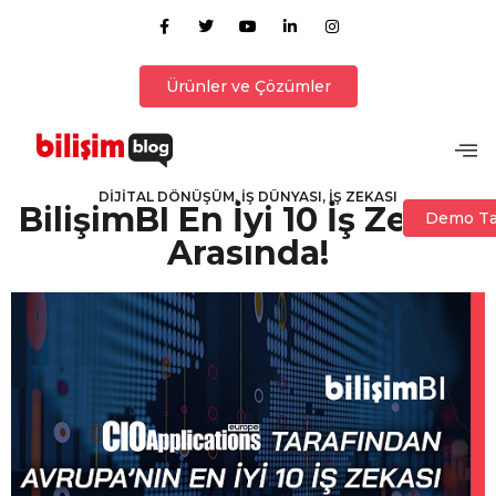
Ürünler ve Çözümler
DİJİTAL DÖNÜŞÜM, İŞ DÜNYASI, İŞ ZEKASI
BilişimBI En İyi 10 İş Zekası
Demo Ta
Arasında!