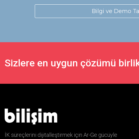
Bilgi ve Demo T
Sizlere en uygun çözümü birlik
İK süreçlerini dijitalleştirmek için Ar-Ge gücüyle