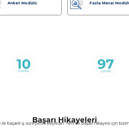
Anket Modülü
Fazla Mesai Modül
Taleplere Dönüş
Net Promoter
Süresi
Score
Başarı Hikayeleri
 ile başarılı iş süreçlerini keşfedin. Yeni bir başarı hikayesi için bizi