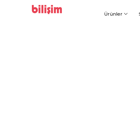
Ürünler
Kurumsal Düz
Firmalar
İK Yazılımı
Tek bir yerden
yönetilebilen ve tü
Bilişim HR
ile İK süreçlerinizi
x7 k