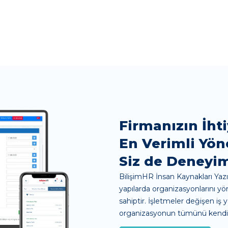
Genelgeçer Yazılım Değil
Her İK İhtiyacını Karşılayan
Yazılım Çözümleri
Firmanızın İhti
En Verimli Yön
Siz de Deneyim
BilişimHR İnsan Kaynakları Yazıl
yapılarda organizasyonlarını yö
sahiptir. İşletmeler değişen iş y
organizasyonun tümünü kendi işl