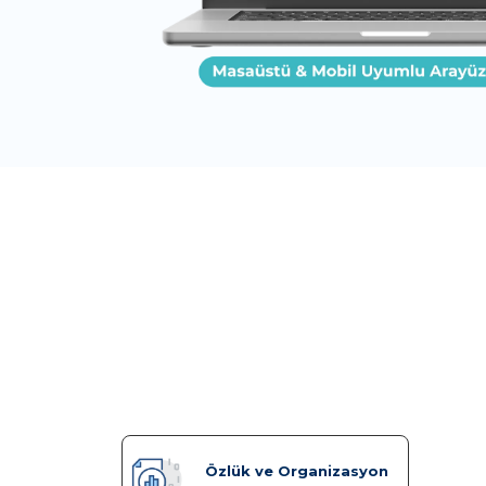
Bilişim A
Özlük ve Organizasyon