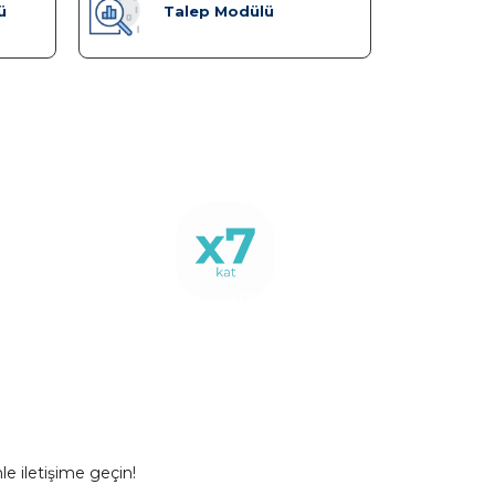
ü
Talep Modülü
Verimlilik
Artışı
mle iletişime geçin!