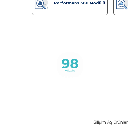
Performans 360 Modülü
Müşteri Memnuniyet
Oranı
Bilişim AŞ ürünleri