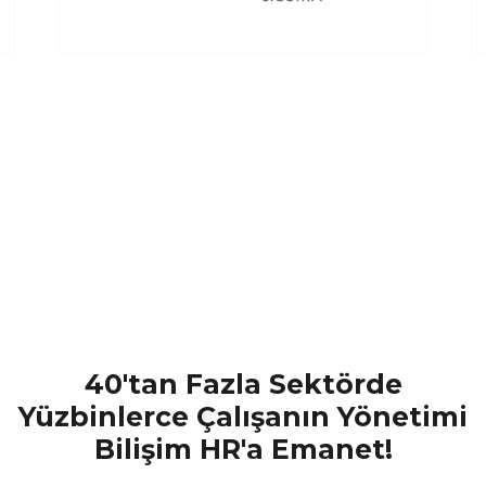
şim, Bilgisayar ve Yazılım"
Kelime
çe'ye Kazandıran Şir
ilişim A.Ş. Olduğunu Biliyor Muydunu
40'tan Fazla Sektörde
Yüzbinlerce Çalışanın Yönetimi
Bilişim HR'a Emanet!