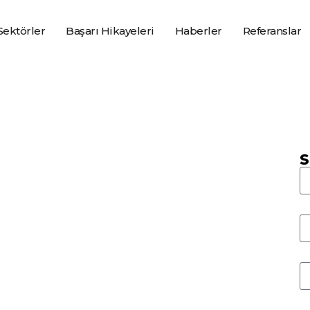
Sektörler
Başarı Hikayeleri
Haberler
Referanslar
S
eydeki
a Özel
m ihtiyaçları karşılayabilen
at daha verimli
yönetin!