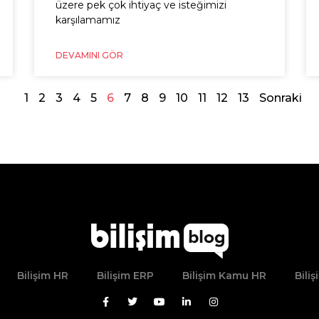
üzere pek çok ihtiyaç ve isteğimizi
karşılamamız
DEVAMINI GÖR
1
2
3
4
5
6
7
8
9
10
11
12
13
Sonraki
Bilişim HR
Bilişim ERP
Bilişim Kamu HR
Bili