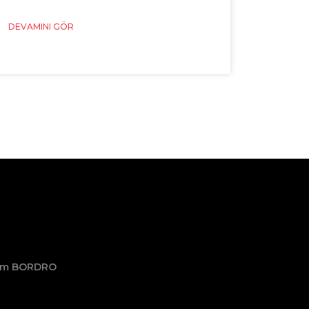
DEVAMINI GÖR
şim BORDRO