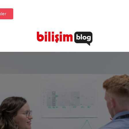
ler
Başarısız ERP